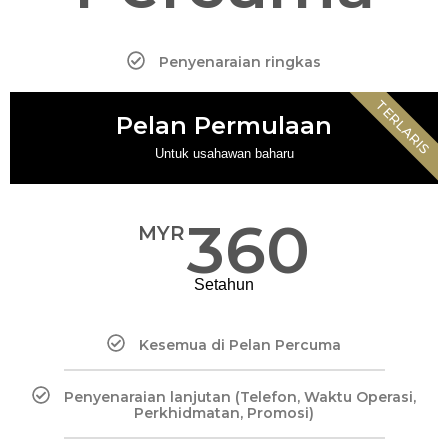
Penyenaraian ringkas
TERLARIS
Pelan Permulaan
Untuk usahawan baharu
360
MYR
Setahun
Kesemua di Pelan Percuma
Penyenaraian lanjutan (Telefon, Waktu Operasi,
Perkhidmatan, Promosi)